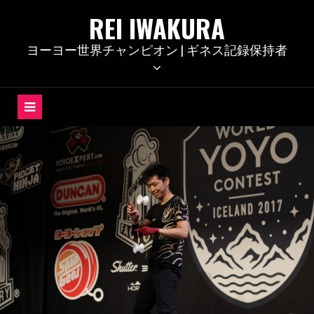
コ
REI IWAKURA
ン
テ
ヨーヨー世界チャンピオン | ギネス記録保持者
ン
ツ
へ
ス
キ
ッ
プ